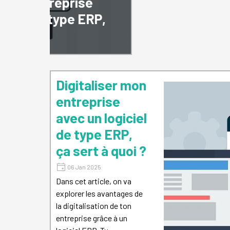
r mon entreprise
giciel de type ERP,
uoi ?
Digitaliser mon
entreprise
avec un logiciel
de type ERP,
ça sert à quoi ?
06 Jan 2025
Dans cet article, on va
explorer les avantages de
la digitalisation de ton
entreprise grâce à un