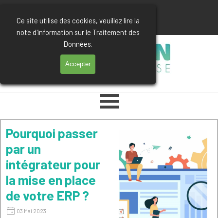
Aller au contenu
03 74 47 85 12
Ce site utilise des cookies, veuillez lire la
note d'information sur le Traitement des
Données.
Accepter
Sauter le menu
Pourquoi passer
par un
intégrateur pour
la mise en place
de votre ERP ?
03 Mai 2023