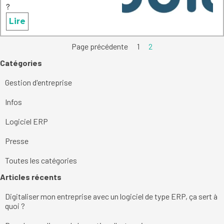
?
Lire
Page précédente
Aller à la page :
1
Page actuelle :
2
Sauter le bloc Catégories
Catégories
Gestion d'entreprise
Infos
Logiciel ERP
Presse
Toutes les catégories
Sauter le bloc Articles récents
Articles récents
Digitaliser mon entreprise avec un logiciel de type ERP, ça sert à
quoi ?