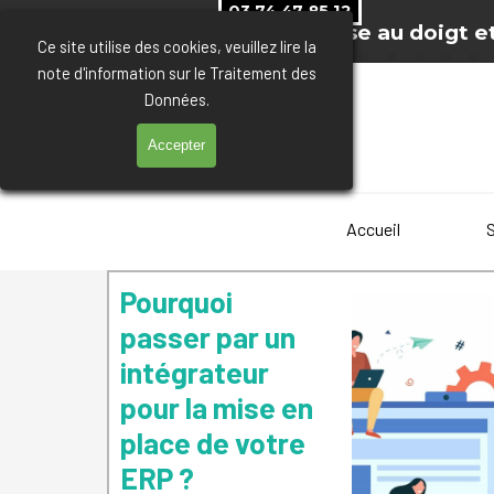
Aller au contenu
03 74 47 85 12
Pilotez votre entreprise au doigt et
Ce site utilise des cookies, veuillez lire la
note d'information sur le Traitement des
Données.
Accepter
Accueil
Pourquoi
passer par un
intégrateur
pour la mise en
place de votre
ERP ?