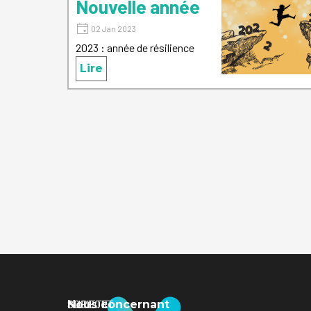
Nouvelle année
02 Jan 2023
2023 : année de résilience
Lire
SUPPORT
SOCIETE
Nous concernant