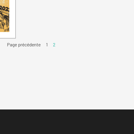
Page précédente
Aller à la page :
1
Page actuelle :
2